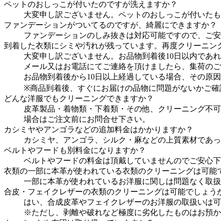
ペットのおしっこが付いたのですが洗えますか？
大変申し訳ございません。ペットのおしっこが付いたも
ファンデーションがついてるのですが、綺麗にできますか？
ファンデーションのしみ抜きは対応可能ですので、ご安
到着した衣類にシミや汚れが残っています。再度クリーニン
大変申し訳ございません。お品物到着後10日以内であ
メール又はお電話にてご連絡を頂けましたら、集荷のご
お品物到着後から10日以上経過している場合、その原
※商品到着後、すぐにお届けの品物に問題がないかご確
どんな洋服でもクリーニングできますか？
皮革製品・着物類・下着類・その他、クリーニング不可
場合はご注文前にお問合せ下さい。
カシミヤやアンゴラなどの追加料金はかかりますか？
カシミヤ、アンゴラ、シルク・麻などの上質素材であっ
ベルトやフードも別料金になりますか？
ベルトやフードの料金は頂戴していませんのでご安心下
衣類の一部に本革が使われている衣類のクリーニングは可能
一部に本革が使われているお洋服に関しは問題なく取扱い
合皮・フェイクレザーの衣類のクリーニングは可能でしょう
はい、合成皮革やフェイクレザーのお洋服の取扱いは可
※ただし、剥離や破れなど極度に劣化したものはお預か