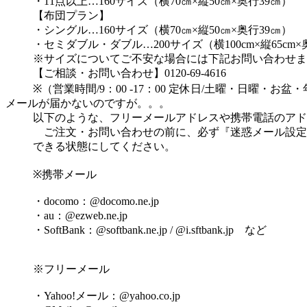
・11点以上…160サイズ（横70㎝×縦50㎝×奥行39㎝）
【布団プラン】
・シングル…160サイズ（横70㎝×縦50㎝×奥行39㎝）
・セミダブル・ダブル…200サイズ（横100cm×縦65cm×奥
※サイズについてご不安な場合には下記お問い合わせま
【ご相談・お問い合わせ】0120-69-4616
※（営業時間/9：00 -17：00 定休日/土曜・日曜・お盆
メールが届かないのですが。。。
以下のような、フリーメールアドレスや携帯電話のアド
ご注文・お問い合わせの前に、必ず『迷惑メール設定
できる状態にしてください。
※携帯メール
・docomo：@docomo.ne.jp
・au：@ezweb.ne.jp
・SoftBank：@softbank.ne.jp / @i.sftbank.jp など
※フリーメール
・Yahoo!メール：@yahoo.co.jp