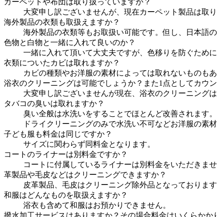
カーペットや布団は取り扱っていますか？
大変申し訳ございませんが、現在カーペット製品は取り
海外製品の衣類も取扱えますか？
海外製品の衣類等もお取扱い可能です。但し、日本語の
色物と白物と一緒に入れて良いのか？
一緒に入れて頂いて大丈夫ですが、色移りを防ぐために
衣類についたカビは取れますか？
カビの種類やお洋服の素材によっては取れないものもあ
浴衣のクリーニングは可能でしょうか？また1点としてカウ
大変申し訳ございませんが現在、浴衣のクリーニングは
タバコの臭いは取れますか？
臭い全般は水洗いをすることでほとんど改善されます。
ドライクリーニングのみで水洗い不可などお洋服の素材
子ども服も料金は同じですか？
サイズに関わらず同料金となります。
コートのライナーは別料金ですか？
コートに付属しているライナーは別料金をいただきませ
革製品や毛皮などはクリーニングできますか？
皮革製品、毛皮はクリーニング除外品となっております
和服はどんなものを取扱えますか？
浴衣も含めて和服はお預かりできません。
撥水加工サービスはありますか？その場合料金はいくらかか