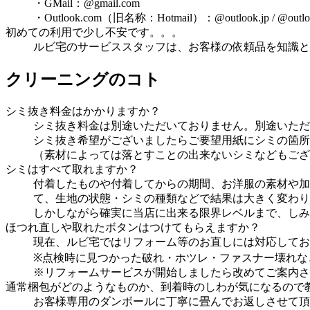
・GMail：@gmail.com
・Outlook.com（旧名称：Hotmail）：@outlook.jp / @outlook.
初めての利用で少し不安です。。。
ルビ宅のサービススタッフは、お客様の依頼品を知識と
クリーニングのコト
シミ抜き料金はかかりますか？
シミ抜き料金は別途いただいておりません。別途いただ
シミ抜き希望がございましたらご要望用紙にシミの箇所
（素材によっては落とすことの出来ないシミなどもござ
シミはすべて取れますか？
付着したものや付着してからの期間、お洋服の素材や加
て、生地の状態・シミの種類などで結果は大きく変わり
しかしながら確実に当店に出来る限界レベルまで、しみ
ほつれ直しや取れたボタンはつけてもらえますか？
現在、ルビ宅ではリフォーム等のお直しには対応してお
※点検時に見つかった破れ・ホツレ・ファスナー壊れな
※リフォームサービスが開始しましたら改めてご案内さ
通常梱包がどのようなものか、到着時のしわが気になるので
お客様専用のダンボールに丁寧に畳んでお返しさせて頂