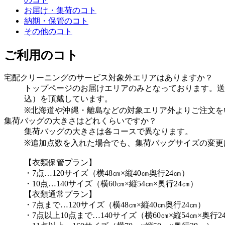
お届け・集荷のコト
納期・保管のコト
その他のコト
ご利用のコト
宅配クリーニングのサービス対象外エリアはありますか？
トップページのお届けエリアのみとなっております。送料は
込）を頂戴しています。
※北海道や沖縄・離島などの対象エリア外よりご注文を
集荷バッグの大きさはどれくらいですか？
集荷バッグの大きさは各コースで異なります。
※追加点数を入れた場合でも、集荷バッグサイズの変更
【衣類保管プラン】
・7点…120サイズ（横48㎝×縦40㎝奥行24㎝）
・10点…140サイズ（横60㎝×縦54㎝×奥行24㎝）
【衣類通常プラン】
・7点まで…120サイズ（横48㎝×縦40㎝奥行24㎝）
・7点以上10点まで…140サイズ（横60㎝×縦54㎝×奥行2