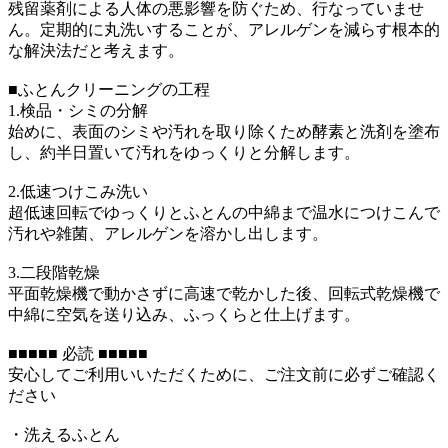
残留薬剤による人体の悪影響を防ぐため、行なっていませ
ん。定期的に丸洗いすることが、アレルゲンを減らす根本的
な解決法だと考えます。
■ふとんクリーニングの工程
1.検品・シミの分解
始めに、表面のシミや汚れを取り除くため酵素と洗剤を塗布
し、約半日置いて汚れをゆっくりと分解します。
2.低速つけこみ洗い
超低速回転でゆっくりとふとんの中綿まで温水につけこんで
汚れや雑菌、アレルゲンを溶かし出します。
3.二段階乾燥
平面乾燥機で動かさずに高速で乾かした後、回転式乾燥機で
中綿に空気を送り込み、ふっくらと仕上げます。
■■■■■ 必読 ■■■■■
安心してご利用いいただくために、ご注文前に必ずご確認く
ださい
・洗えるふとん