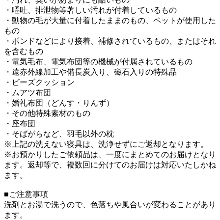
・嘔吐、排泄物等著しい汚れが付着しているもの
・動物の毛が大量に付着したままのもの、ペットが使用した
もの
・ボンドなどにより接着、補修されているもの、またはそれ
を含むもの
・電気毛布、電気布団等の機械が付属されているもの
・遠赤外線加工や備長炭入り、磁石入りの特殊品
・ビーズクッション
・ムアツ布団
・婚礼布団（どんす・りんず）
・その他特殊素材のもの
・座布団
・そばがらなど、羽毛以外の枕
※上記の洗えない寝具は、洗浄せずにご返却となります。
※お預かりしたご依頼品は、一度にまとめてのお届けとなり
ます。返却等で、複数回に分けてのお届けは対応いたしかね
ます。
■ご注意事項
洗剤とお湯で洗うので、色落ちや風合いが変わることがあり
ます。