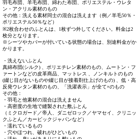
羽毛布団、羊毛布団、綿わた布団、ポリエステル・ウレタ
ン・アクリル素材のもの
その他：洗える素材同士の混合は洗えます（例／羊毛50％・
ポリエステル50％など）
※2枚合わせのふとんは、1枚ずつ外してください。料金は2
枚分となります。
※シーツやカバーが付いている状態の場合は、別途料金がか
かります。
・洗えないふとん
真綿布団(シルク) 、ポリエチレン素材のもの、ムートン・フ
ァートンなどの皮革商品、マットレス 、ノンキルトのもの
(綴じ目がないものや綴じ目が接着剤仕上げのもの) 、低・高
反発ウレタン素材のもの、「洗濯表示」が全て×のもの
その他：
・羽毛と他素材の混合は洗えません
・高密度の生地で縫製された敷ふとん
（ミクロガード／帝人、ダニゼロック／ヤマセイ、クリニッ
クふとん／カービックジャパンなど）
・濡れているもの
・穴やほつれ、破れがひどいもの
・汚れ、臭いがあまりにも酷いもの