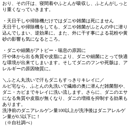
おり、その汗は、寝間着やふとんが吸収し、ふとんがしっと
り重くなっていきます。
・天日干しや掃除機だけではダニや雑菌は死にません
天日干しや掃除機をしても、ダニや雑菌がふとんの中に潜り
込んでしまい、逆効果に。また、外に干す事による花粉や黄
砂の影響も気になるところ。
・ダニや細菌がアトピー・喘息の原因に
汗や体から出る角質や皮脂により、ダニや細菌にとって快適
な環境が出来てしまいます。そしてダニのフンや死骸は、ア
レルギーの原因物質に。
＼ふとん丸洗いで汗もダニもすっきりキレイに／
ルビ宅なら、ふとんの丸洗いで繊維の奥に潜んだ雑菌類や、
ダニ・カビまでキレイに洗い流します。さらに、ダニのエサ
になる角質や皮脂が無くなり、ダニの増殖を抑制する効果も
あります。
洗浄前のダニアレルゲン量100以上が洗浄後はダニアレルゲ
ン量が0.5以下に！
（※自社調べ）