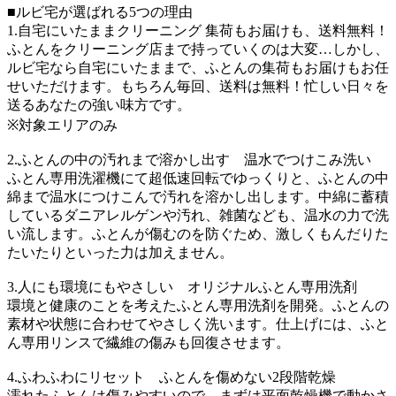
■ルビ宅が選ばれる5つの理由
1.自宅にいたままクリーニング 集荷もお届けも、送料無料！
ふとんをクリーニング店まで持っていくのは大変…しかし、
ルビ宅なら自宅にいたままで、ふとんの集荷もお届けもお任
せいただけます。もちろん毎回、送料は無料！忙しい日々を
送るあなたの強い味方です。
※対象エリアのみ
2.ふとんの中の汚れまで溶かし出す 温水でつけこみ洗い
ふとん専用洗濯機にて超低速回転でゆっくりと、ふとんの中
綿まで温水につけこんで汚れを溶かし出します。中綿に蓄積
しているダニアレルゲンや汚れ、雑菌なども、温水の力で洗
い流します。ふとんが傷むのを防ぐため、激しくもんだりた
たいたりといった力は加えません。
3.人にも環境にもやさしい オリジナルふとん専用洗剤
環境と健康のことを考えたふとん専用洗剤を開発。ふとんの
素材や状態に合わせてやさしく洗います。仕上げには、ふと
ん専用リンスで繊維の傷みも回復させます。
4.ふわふわにリセット ふとんを傷めない2段階乾燥
濡れたふとんは傷みやすいので、まずは平面乾燥機で動かさ