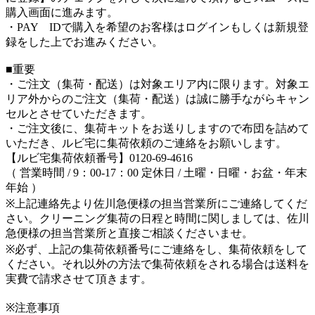
購入画面に進みます。
・PAY IDで購入を希望のお客様はログインもしくは新規登
録をした上でお進みください。
■重要
・ご注文（集荷・配送）は対象エリア内に限ります。対象エ
リア外からのご注文（集荷・配送）は誠に勝手ながらキャン
セルとさせていただきます。
・ご注文後に、集荷キットをお送りしますので布団を詰めて
いただき、ルビ宅に集荷依頼のご連絡をお願いします。
【ルビ宅集荷依頼番号】0120-69-4616
（ 営業時間 / 9：00-17：00 定休日 / 土曜・日曜・お盆・年末
年始 ）
※上記連絡先より佐川急便様の担当営業所にご連絡してくだ
さい。クリーニング集荷の日程と時間に関しましては、佐川
急便様の担当営業所と直接ご相談くださいませ。
※必ず、上記の集荷依頼番号にご連絡をし、集荷依頼をして
ください。それ以外の方法で集荷依頼をされる場合は送料を
実費で請求させて頂きます。
※注意事項