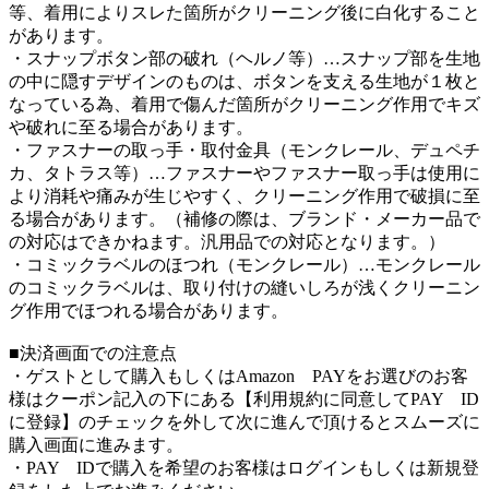
等、着用によりスレた箇所がクリーニング後に白化すること
があります。
・スナップボタン部の破れ（ヘルノ等）…スナップ部を生地
の中に隠すデザインのものは、ボタンを支える生地が１枚と
なっている為、着用で傷んだ箇所がクリーニング作用でキズ
や破れに至る場合があります。
・ファスナーの取っ手・取付金具（モンクレール、デュペチ
カ、タトラス等）…ファスナーやファスナー取っ手は使用に
より消耗や痛みが生じやすく、クリーニング作用で破損に至
る場合があります。（補修の際は、ブランド・メーカー品で
の対応はできかねます。汎用品での対応となります。）
・コミックラベルのほつれ（モンクレール）…モンクレール
のコミックラベルは、取り付けの縫いしろが浅くクリーニン
グ作用でほつれる場合があります。
■決済画面での注意点
・ゲストとして購入もしくはAmazon PAYをお選びのお客
様はクーポン記入の下にある【利用規約に同意してPAY ID
に登録】のチェックを外して次に進んで頂けるとスムーズに
購入画面に進みます。
・PAY IDで購入を希望のお客様はログインもしくは新規登