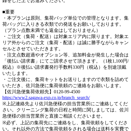
録をした上でお進みください。
■重要
・本プランは原則、集荷バッグ単位での管理となります。集
荷バッグに入りきる衣類での発送をお願いしております。
（プラン点数未満でも返金はしておりません）
・ご注文（集荷・配送）は対象エリア内に限ります。対象エ
リア外からのご注文（集荷・配送）は誠に勝手ながらキャン
セルとさせていただきます。
・注文点数超過やオプション等、追加料金が発生した場合は
「後払い請求書」にてご請求させて頂きます。（1枚1,100円/
税込）※後払い請求書発行手数料330円（税込）を別途頂戴
いたします。
・ご注文後に、集荷キットをお送りしますので衣類を詰めて
いただき、佐川急便に集荷依頼のご連絡をお願いします。
【佐川急便集荷依頼先】0120-99-4500
https://www2.sagawa-exp.co.jp/branch_search/
※上記連絡先より佐川急便様の担当営業所にご連絡してくだ
さい。クリーニング集荷の日程と時間に関しましては、佐川
急便様の担当営業所と直接ご相談くださいませ。
※必ず、上記の集荷先にご連絡をし、集荷依頼をしてくださ
い。それ以外の方法で集荷依頼をされる場合は送料を実費で