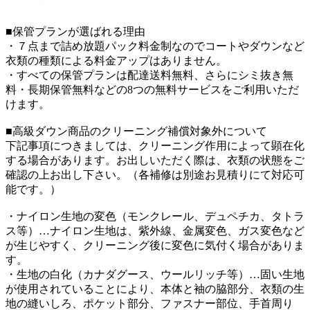
■保管プランが選ばれる理由
・７点まで詰め放題パック料金制なのでコートやダウンなど
衣類の種類による料金アップはありません。
・すべての保管プランは配達送料無料、さらにシミ抜き無
料・長期保管無料などの8つの無料サービスをご利用いただ
けます。
■高級ダウン商品のクリーニング補償対象外について
下記事項につきましては、クリーニング作用によって顕在化
する場合があります。お出しいただく際は、衣類の状態をご
確認の上お出し下さい。（各補修は別途お見積りにて対応可
能です。）
・ナイロン生地の変色（モンクレール、デュペチカ、タトラ
ス等）…ナイロン生地は、紫外線、金属変色、ガス変色など
が生じやすく、クリーニング後に変色に気付く場合がありま
す。
・生地の白化（カナダグース、ウールリッチ等）…固い生地
が使用されていることにより、本体と袖の脇部分、衣類の生
地の縫いしろ、ポケット部分、ファスナー部位、手首周り