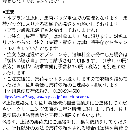
録をした上でお進みください。
■重要
・本プランは原則、集荷バッグ単位での管理となります。集
荷バッグに入りきる衣類での発送をお願いしております。
（プラン点数未満でも返金はしておりません）
・ご注文（集荷・配送）は対象エリア内に限ります。対象エ
リア外からのご注文（集荷・配送）は誠に勝手ながらキャン
セルとさせていただきます。
・注文点数超過やオプション等、追加料金が発生した場合は
「後払い請求書」にてご請求させて頂きます。（1枚1,100円/
税込）※後払い請求書発行手数料330円（税込）を別途頂戴
いたします。
・ご注文後に、集荷キットをお送りしますので衣類を詰めて
いただき、佐川急便に集荷依頼のご連絡をお願いします。
【佐川急便集荷依頼先】0120-99-4500
https://www2.sagawa-exp.co.jp/branch_search/
※上記連絡先より佐川急便様の担当営業所にご連絡してくだ
さい。クリーニング集荷の日程と時間に関しましては、佐川
急便様の担当営業所と直接ご相談くださいませ。
※必ず、上記の集荷先にご連絡をし、集荷依頼をしてくださ
い。それ以外の方法で集荷依頼をされる場合は送料を実費で