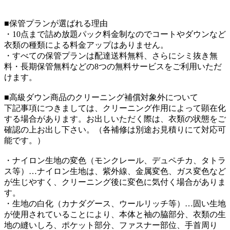
■保管プランが選ばれる理由
・10点まで詰め放題パック料金制なのでコートやダウンなど
衣類の種類による料金アップはありません。
・すべての保管プランは配達送料無料、さらにシミ抜き無
料・長期保管無料などの8つの無料サービスをご利用いただ
けます。
■高級ダウン商品のクリーニング補償対象外について
下記事項につきましては、クリーニング作用によって顕在化
する場合があります。お出しいただく際は、衣類の状態をご
確認の上お出し下さい。（各補修は別途お見積りにて対応可
能です。）
・ナイロン生地の変色（モンクレール、デュペチカ、タトラ
ス等）…ナイロン生地は、紫外線、金属変色、ガス変色など
が生じやすく、クリーニング後に変色に気付く場合がありま
す。
・生地の白化（カナダグース、ウールリッチ等）…固い生地
が使用されていることにより、本体と袖の脇部分、衣類の生
地の縫いしろ、ポケット部分、ファスナー部位、手首周り