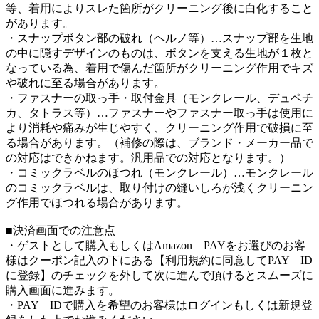
等、着用によりスレた箇所がクリーニング後に白化すること
があります。
・スナップボタン部の破れ（ヘルノ等）…スナップ部を生地
の中に隠すデザインのものは、ボタンを支える生地が１枚と
なっている為、着用で傷んだ箇所がクリーニング作用でキズ
や破れに至る場合があります。
・ファスナーの取っ手・取付金具（モンクレール、デュペチ
カ、タトラス等）…ファスナーやファスナー取っ手は使用に
より消耗や痛みが生じやすく、クリーニング作用で破損に至
る場合があります。（補修の際は、ブランド・メーカー品で
の対応はできかねます。汎用品での対応となります。）
・コミックラベルのほつれ（モンクレール）…モンクレール
のコミックラベルは、取り付けの縫いしろが浅くクリーニン
グ作用でほつれる場合があります。
■決済画面での注意点
・ゲストとして購入もしくはAmazon PAYをお選びのお客
様はクーポン記入の下にある【利用規約に同意してPAY ID
に登録】のチェックを外して次に進んで頂けるとスムーズに
購入画面に進みます。
・PAY IDで購入を希望のお客様はログインもしくは新規登